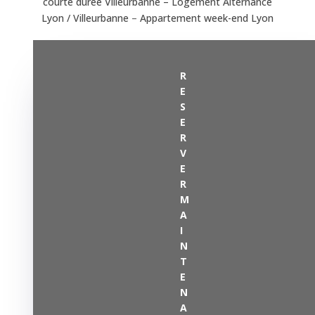
courte durée Villeurbanne –
Logement Alternance
Lyon / Villeurbanne
–
Appartement week-end Lyon
R
E
S
E
R
V
E
R
M
A
I
N
T
E
N
A