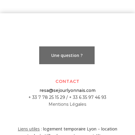
Une question ?
CONTACT
resa@sejourlyonnais.com
+ 33 7 78 25 15 29 / + 33 6 35 97 46 93
Mentions Légales
Liens utiles
:
logement temporaire Lyon
–
location